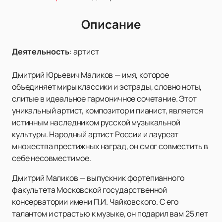
Описание
Деятельность
:
артист
Дмитрий Юрьевич Маликов — имя, которое
объединяет миры классики и эстрады, словно ноты,
слитые в идеальное гармоничное сочетание. Этот
уникальный артист, композитор и пианист, является
истинным наследником русской музыкальной
культуры. Народный артист России и лауреат
множества престижных наград, он смог совместить в
себе несовместимое.
Дмитрий Маликов — выпускник фортепианного
факультета Московской государственной
консерватории имени П.И. Чайковского. С его
талантом и страстью к музыке, он подарил вам 25 лет