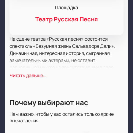
Площадка
Театр Русская Песня
На сцене театра «Русская песня» состоится
спектакль «Безумная жизнь Сальвадора Дали».
Динамичная, интересная история, сыгранная
замечательными актерами, не оставит
равнодушной никого из присутствующих в зале.
Труд режиссера, актёрской труппы, костюмеров,
Читать дальше...
работников сцены, гримеров, осветителей
достойна наивысшей похвалы, а постановка звания
образца самого высокого уровня художественного
Почему выбирают нас
оформления.
Спектакль получился очень тонким, чувственным,
Нам важно, чтобы у вас остались только яркие
пронзительным. После просмотра он, как
впечатления
выдержанное дорогое вино, оставляет приятное
послевкусие и желание насладиться увиденным