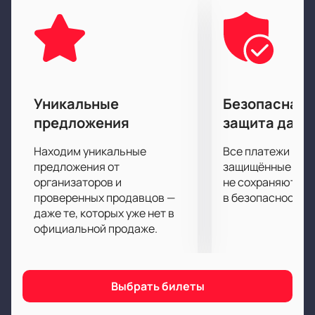
вновь.
Актерская игра, великолепные костюмы,
интересные декорации, игра света и тени – все это
позволяет с уверенностью назвать спектакль
образцом произведения с высочайшим уровнем
художественного оформления.
Уникальные
Безопасная 
предложения
защита данн
Находим уникальные
Все платежи про
предложения от
защищённые шлю
организаторов и
не сохраняются 
проверенных продавцов —
в безопасности.
даже те, которых уже нет в
официальной продаже.
Выбрать билеты