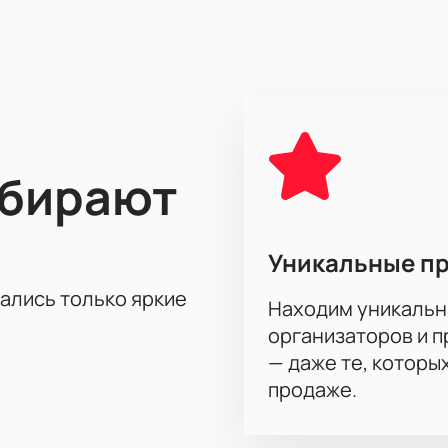
газете "Загребский погреб"? Это загадка, которая будет ра
чениями и неожиданными поворотами.
р этой увлекательной комедии и насладиться высоким иску
место, где вы сможете насладиться выступлением в уникаль
способ приобрести билеты на спектакль "Ищу мужа". Просто
я в мир любви и комедии!
Купите билеты на спектакль "И
ыбирают
Уникальные п
тались только яркие
Находим уникальн
организаторов и 
— даже те, которы
продаже.