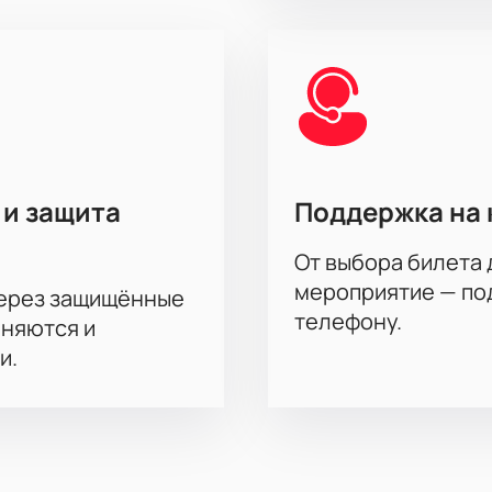
 и защита
Поддержка на 
От выбора билета 
мероприятие — под
через защищённые
телефону.
аняются и
и.