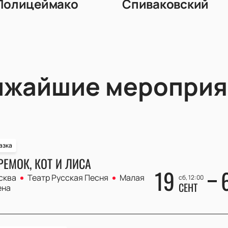
Полицеймако
Спиваковский
ижайшие мероприя
азка
РЕМОК, КОТ И ЛИСА
19
сква
Театр Русская Песня
Малая
сб, 12:00
СЕНТ
ена