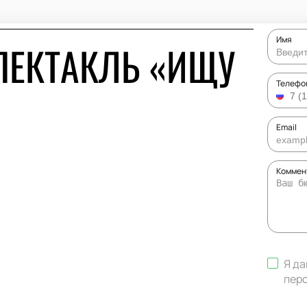
Имя
ПЕКТАКЛЬ «ИЩУ
Телефо
Email
Коммент
Я да
пер