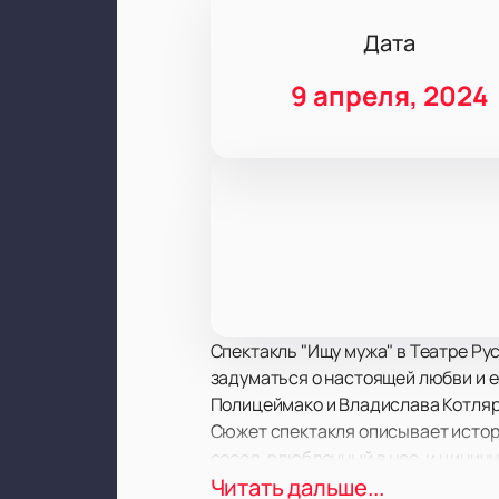
Дата
9 апреля, 2024
Спектакль "Ищу мужа" в Театре Рус
задуматься о настоящей любви и е
Полицеймако и Владислава Котляр
Сюжет спектакля описывает истори
сосед, влюбленный в нее, и цинич
пять блистательных образов, кажд
Читать дальше...