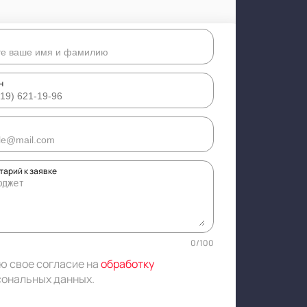
н
арий к заявке
0
/
100
ю свое согласие на
обработку
сональных данных
.