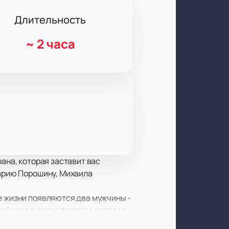
Длительность
~
2 часа
ана, которая заставит вас
Марию Порошину, Михаила
е жизни появляются два мужчины -
цеймако в роли афериста создает
ердце героини, которая решила