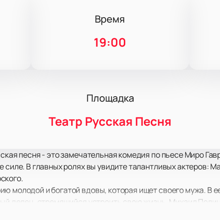
Время
19:00
Площадка
Театр Русская Песня
ская песня - это замечательная комедия по пьесе Миро Гавр
е силе. В главных ролях вы увидите талантливых актеров: 
ского.
ю молодой и богатой вдовы, которая ищет своего мужа. В е
ный делец, стремящийся устроить свою жизнь. Михаил Поли
ый из которых привлекателен и загадочен. Кто же покорит с