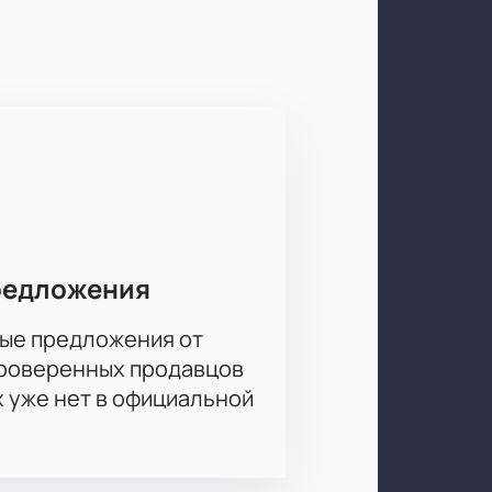
згадываться до самого конца
сством актеров. Театр Русская
ной атмосфере. Наш сайт
 перейдите на страницу и выберите
щу мужа"
в Театре Русская песня
редложения
ые предложения от
проверенных продавцов
х уже нет в официальной