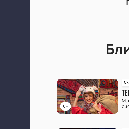
Бл
Ск
ТЕ
Мо
сц
0+