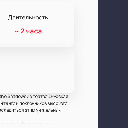
Длительность
~
2 часа
the Shadows» в театре «Русская
й танго и поклонников высокого
насладиться этим уникальным
ен всем необходимым для