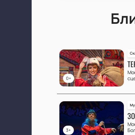
Бл
Ск
ТЕ
Мо
сц
0+
Му
ЗО
Мо
Бо
3+