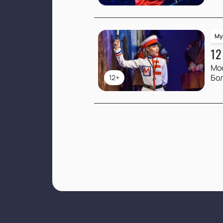
Му
12
Мо
Бо
12+