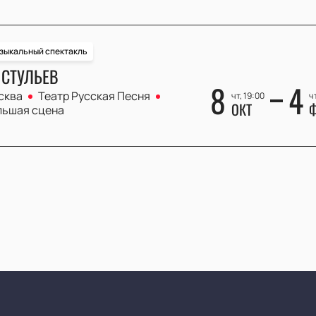
зыкальный спектакль
 СТУЛЬЕВ
8
4
сква
Театр Русская Песня
чт, 19:00
чт
ОКТ
Ф
льшая сцена