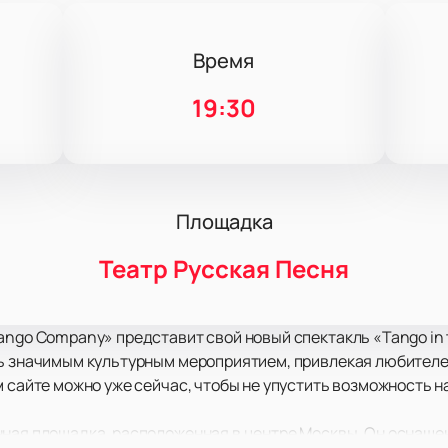
Время
19:30
Площадка
Театр Русская Песня
ango Company» представит свой новый спектакль «Tango in 
ть значимым культурным мероприятием, привлекая любителе
м сайте можно уже сейчас, чтобы не упустить возможность 
нная площадка, расположенная в центре Москвы. Он оснащ