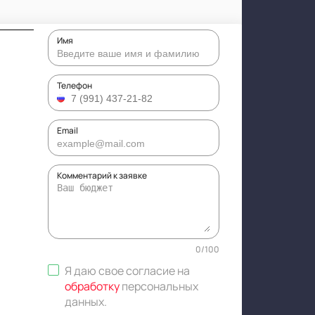
Имя
Телефон
Email
Комментарий к заявке
0
/
100
Я даю свое согласие на
обработку
персональных
данных
.