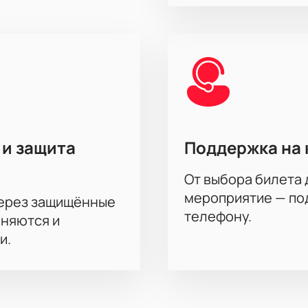
 и защита
Поддержка на 
От выбора билета 
мероприятие — под
через защищённые
телефону.
аняются и
и.