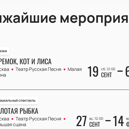
ижайшие мероприя
азка
РЕМОК, КОТ И ЛИСА
19
сква
Театр Русская Песня
Малая
сб, 12:00
СЕНТ
ена
зыкальный спектакль
ЛОТАЯ РЫБКА
27
14
сква
Театр Русская Песня
вс, 12:00
в
СЕНТ
Ф
льшая сцена