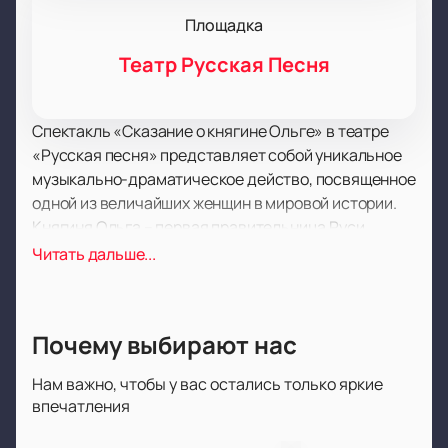
Площадка
Театр Русская Песня
Спектакль «Сказание о княгине Ольге» в театре
«Русская песня» представляет собой уникальное
музыкально-драматическое действо, посвященное
одной из величайших женщин в мировой истории.
Княгиня Ольга – первая правительница Руси,
принявшая православие и объединившая
Читать дальше...
славянские народы. Её правление отличалось
мудростью и дальновидностью, а её личные
качества сочетали в себе жестокую
Почему выбирают нас
мстительность и нежную любовь.
Постановка «Сказание о княгине Ольге» создана
Нам важно, чтобы у вас остались только яркие
по пьесе Елены Лемеховой и является вторым
впечатления
спектаклем из серии исторических театральных
постановок «Золотые легенды России». Музыку к