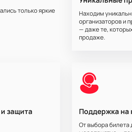
на, Мария Голубкина, Владимир Стержаков, Александр Обла
тались только яркие
ра Никифорова, Ольга Бузова, Кристина Неяскина, Александ
Находим уникальн
организаторов и 
— даже те, которы
продаже.
 и защита
Поддержка на 
От выбора билета 