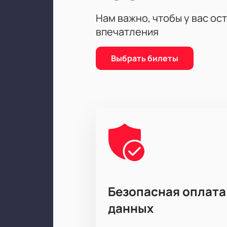
Актёрский состав:
Надежда Бабки
Нам важно, чтобы у вас ос
Манучаров, Олег Акулич, Александ
Замотаев
впечатления
Выбрать билеты
Безопасная оплата
данных