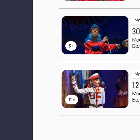
Му
ЗО
Мо
Бо
3+
Му
12
Мо
Бо
12+