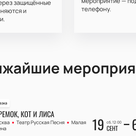
мероприятие — под
через защищённые
телефону.
аняются и
и.
ижайшие мероприя
азка
РЕМОК, КОТ И ЛИСА
19
сква
Театр Русская Песня
Малая
сб, 12:00
СЕНТ
ена