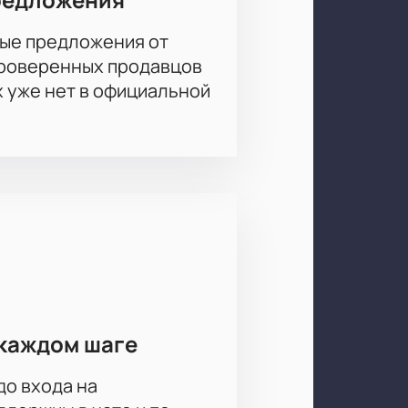
сов, Илья Ильиных, Вячеслав
р Носик, Юрий Катаев, Иван
ые предложения от
проверенных продавцов
х уже нет в официальной
каждом шаге
до входа на