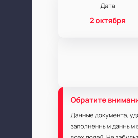
Дата
2 октября
Обратите вниман
Данные документа, уд
заполненным данным в
всех полей. Не забудь