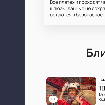
Все платежи проходят 
шлюзы, данные не сохр
остаются в безопасност
Бл
Ск
ТЕ
Мо
сц
0+