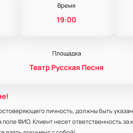
Время
19:00
Площадка
Театр Русская Песня
ие!
остоверяющего личность, должны быть указан
 поле ФИО. Клиент несет ответственность за
те взять документ с собой!