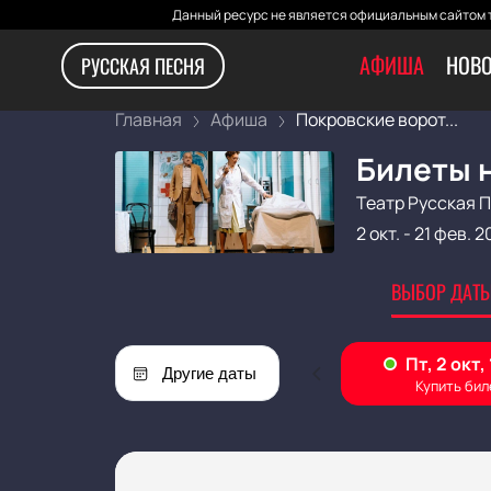
Данный ресурс не является официальным сайтом т
АФИША
НОВО
РУССКАЯ ПЕСНЯ
Главная
Афиша
Покровские ворот...
Билеты 
Театр Русская 
2 окт.
-
21 фев. 2
ВЫБОР ДАТЫ
Другие даты