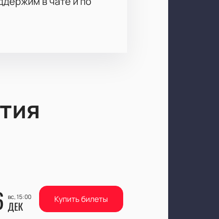
держим в чате и по
тия
6
вс, 15:00
Купить билеты
ДЕК