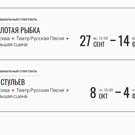
зыкальный спектакль
ЛОТАЯ РЫБКА
27
14
сква
Театр Русская Песня
вс, 12:00
в
СЕНТ
Ф
льшая сцена
зыкальный спектакль
 СТУЛЬЕВ
8
4
сква
Театр Русская Песня
чт, 19:00
чт
ОКТ
Ф
льшая сцена