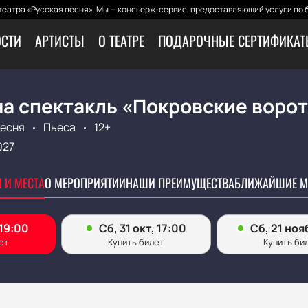
еатра «Русская песня». Мы — консьерж-сервис, предоставляющий услуги по 
СТИ
АРТИСТЫ
О ТЕАТРЕ
ПОДАРОЧНЫЕ СЕРТИФИКА
на спектакль «Покровские воро
Песня
Пьеса
12+
027
 И МЕСТА
О МЕРОПРИЯТИИ
НАШИ ПРЕИМУЩЕСТВА
БЛИЖАЙШИЕ М