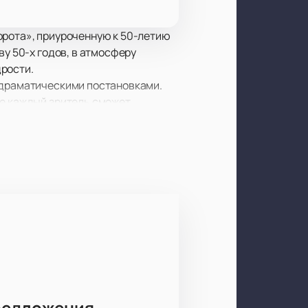
орота», приуроченную к 50-летию
ву 50-х годов, в атмосферу
рости.
и драматическими постановками.
де каждый зритель сможет
остей столицы. Зрители смогут
театр.
рдца многих поколений.
Купить
ненный эмоциями и
новь пережить моменты, которые
ого уникального события в
редложения