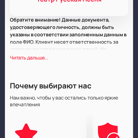
Обратите внимание! Данные документа,
удостоверяющего личность, должны быть
указаны в соответствии заполненным данным в
поле ФИО. Клиент несет ответственность за
корректное заполнение всех полей. Не
забудьте взять документ с собой!
Читать дальше...
Обратите внимание, возможна смена актёрского
состава.
Режиссёр:
Егор Дружинин
Почему выбирают нас
Билеты на спектакль «Русский
Регтайм» в Москве
Нам важно, чтобы у вас остались только яркие
В афише театров Москвы появился музыкальный
впечатления
спектакль «Русский Регтайм». Постановку
показывают по адресу: Москва, Олимпийский
проспект, д. 14. В этом сезоне зрители увидят
театральное произведение под руководством