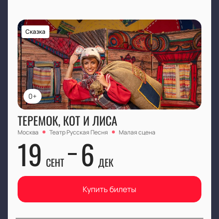
оплатой.
Позвоните по телефону — оператор
подскажет свободные позиции и ответит на
Сказка
любые вопросы.
Цена зависит от выбранного сектора. Все
подробности о стоимости и наличии мест вы
найдете на сайте. Приходите за вдохновением и
наслаждайтесь живым исполнением!
0+
ТЕРЕМОК, КОТ И ЛИСА
Москва
Театр Русская Песня
Малая сцена
19
6
СЕНТ
ДЕК
Купить билеты