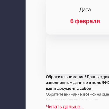
Дата
6 февраля
Обратите внимание! Данные док
заполненным данным в поле ФИО.
взять документ с собой!
Обратите внимание, возможна сме
Режиссёр:
Ольга Тумайкина
Актёрский состав:
Читать дальше...
Алексей Макла