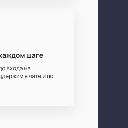
 хорошие места.
сультация по организации
каждом шаге
до входа на
держим в чате и по