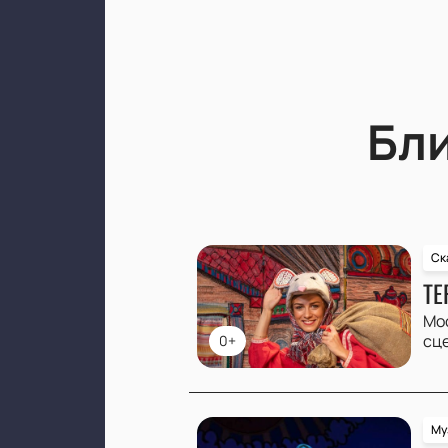
Бл
Ск
ТЕ
Мо
сц
0+
Му