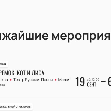
ижайшие мероприя
азка
РЕМОК, КОТ И ЛИСА
19
сква
Театр Русская Песня
Малая
сб, 12:00
СЕНТ
ена
зыкальный спектакль