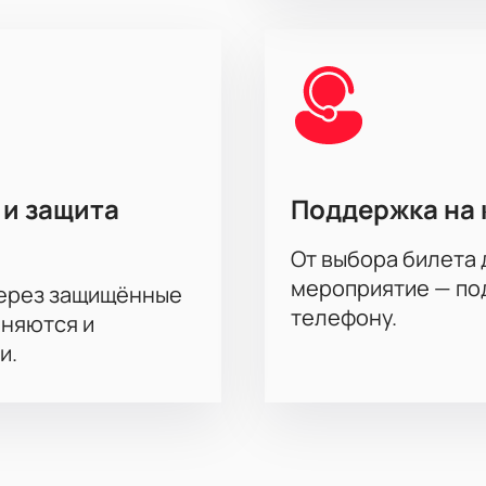
о приговору»
удобно заранее — так больше шансов выбрать
а групповых посещений, индивидуальный подбор мест и кон
оформить заявку и предоставят контакты для связи.
 и защита
Поддержка на 
От выбора билета 
мероприятие — под
через защищённые
телефону.
аняются и
и.