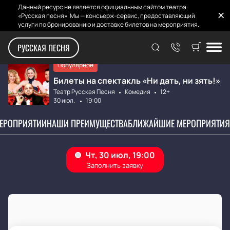
Данный ресурс не является официальным сайтом театра
«Русская песня». Мы — консьерж-сервис, предоставляющий
услуги по бронированию и доставке билетов на мероприятия.
Главная
Афиша
Ни дать, ни зять...
РУССКАЯ ПЕСНЯ
Популярное
Билеты на спектакль «Ни дать, ни зять!»
Театр Русская Песня
Комедия
12+
30 июл.
19:00
МЕРОПРИЯТИИ
НАШИ ПРЕИМУЩЕСТВА
БЛИЖАЙШИЕ МЕРОПРИЯТИЯ