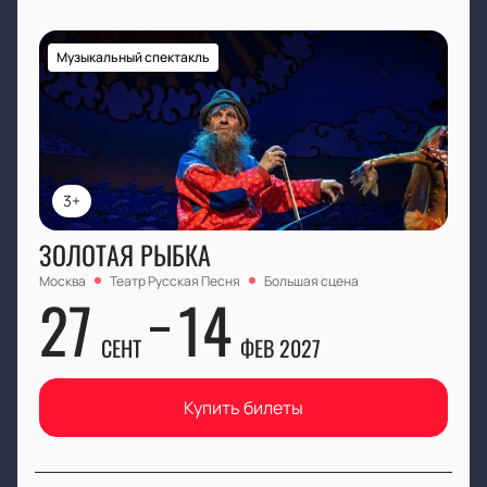
Обратите внимание, возможна смена актёрского
состава.
Музыкальный спектакль
Режиссёр:
Рустам Надыршин
Актёрский состав:
Александр Семёнов, Артём
Попов, Илья Румянцев, Владислав Христюха,
Константин Морозов, Олесь Захаров, Роман
Матыцин, Руслан Шеметов, Сергей Ковалёв, Юрий
3+
Загидуллин, Максим Шушкевич, Андрей Бейч,
Ульяна Сахарова
ЗОЛОТАЯ РЫБКА
Москва
Театр Русская Песня
Большая сцена
27
14
СЕНТ
ФЕВ 2027
Купить билеты