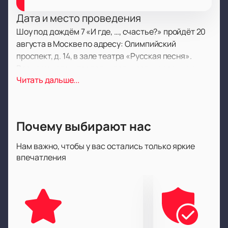
Дата и место проведения
Шоу под дождём 7 «И где, …, счастье?» пройдёт 20
августа в Москве по адресу: Олимпийский
проспект, д. 14, в зале театра «Русская песня».
Время начала и продолжительность указаны на
Читать дальше...
нашем сайте.
О событии и площадке
Театр танца «Шторм» из Санкт-Петербурга
Почему выбирают нас
отмечает юбилей специальным выпуском.
Программа включает обзор 15 лет работы
Нам важно, чтобы у вас остались только яркие
коллектива. На сцену выйдут артисты и резиденты
впечатления
театра, чтобы рассказать о событиях, которые
повлияли на страну и зрителей. В постановке есть
миниатюры, отдельные номера, монологи и танцы
под дождём.
Организатор подготовил темы о юморе, романтике,