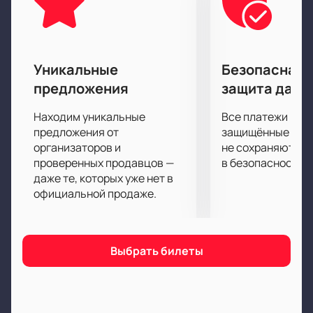
себя груз повседневных забот спектакль Любовь и
прочее вранье поможет вам в этом. Вас ждет
полное погружение в сюжет, огромное
удовольствие от актерской игры, декораций,
Уникальные
Безопасная 
костюмов и музыкального сопровождения.
предложения
защита данн
Приятного просмотра!
Находим уникальные
Все платежи про
предложения от
защищённые шлю
организаторов и
не сохраняются 
проверенных продавцов —
в безопасности.
даже те, которых уже нет в
официальной продаже.
Выбрать билеты