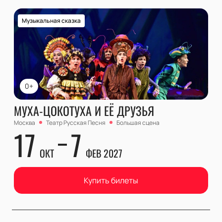
Музыкальная сказка
0+
МУХА-ЦОКОТУХА И ЕЁ ДРУЗЬЯ
Москва
Театр Русская Песня
Большая сцена
17
7
ОКТ
ФЕВ 2027
Купить билеты