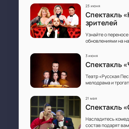
23 июня
Спектакль «
зрителей
Узнайте о переносе
обновлениями на на
3 июня
Спектакль «
Театр «Русская Пес
мелодрама и трогат
21 мая
Спектакль «
Насладитесь комеди
состав подарят вам