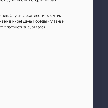
ваний. Спустя десятилетия мы чтим
живем в мире! День Победы –главный
т о патриотизме, отваге и