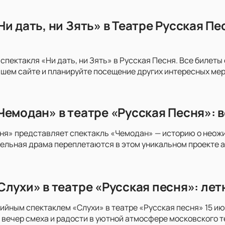
Ни дать, ни Зять» в Театре Русская П
 спектакля «Ни дать, ни Зять» в Русская Песня. Все билет
шем сайте и планируйте посещение других интересных ме
Чемодан» в театре «Русская Песня»: в
ня» представляет спектакль «Чемодан» — историю о неожи
ельная драма переплетаются в этом уникальном проекте ав
Слухи» в театре «Русская песня»: лет
йным спектаклем «Слухи» в театре «Русская песня» 15 и
 вечер смеха и радости в уютной атмосфере московского т