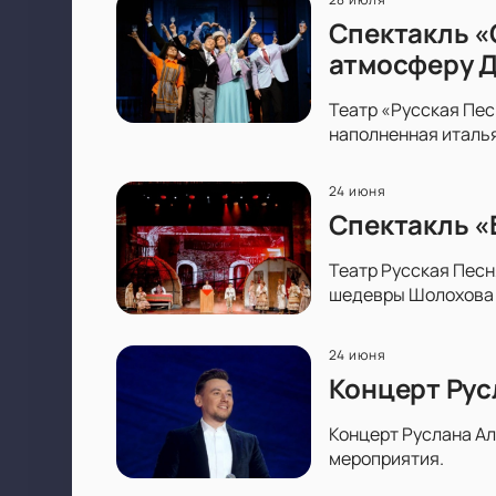
Спектакль «
атмосферу До
Театр «Русская Пес
наполненная италья
24 июня
Спектакль «
Театр Русская Песн
шедевры Шолохова 
24 июня
Концерт Рус
Концерт Руслана Ал
мероприятия.