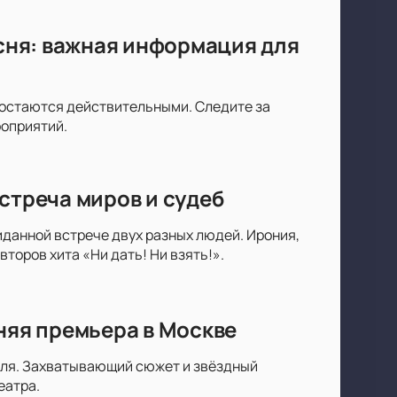
есня: важная информация для
ы остаются действительными. Следите за
роприятий.
стреча миров и судеб
данной встрече двух разных людей. Ирония,
торов хита «Ни дать! Ни взять!».
няя премьера в Москве
юля. Захватывающий сюжет и звёздный
еатра.