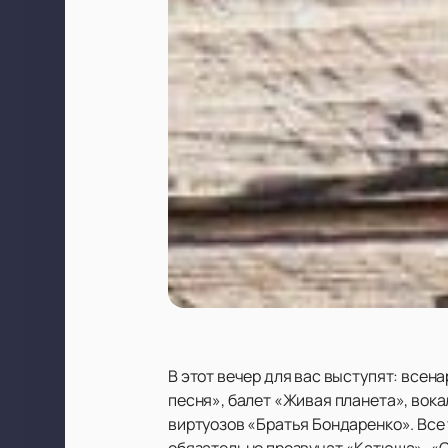
В этот вечер для вас выступят: все
песня», балет «Живая планета», вок
виртуозов «Братья Бондаренко». Все
обязательно прозвучат «Катюша», «Си