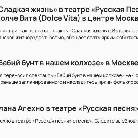
Сладкая жизнь» в театре «Русская Пе
лче Вита (Dolce Vita) в центре Моск
ня» приглашает на спектакль «Сладкая жизнь». История о
нской жизнерадостностью, обещает стать ярким событием 
Бабий бунт в нашем колхозе» в Москве
я переносит спектакль «Бабий бунт в нашем колхозе» на 4 
раньше запланированного и насладитесь ярким фольклором
лана Алехно в театре «Русская песня
ехно в театре «Русская песня» отменен. Следите за обнов