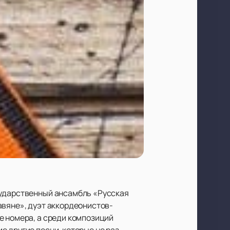
сударственный ансамбль «Русская
авяне», дуэт аккордеонистов-
е номера, а среди композиций
 другие песни, которые не раз