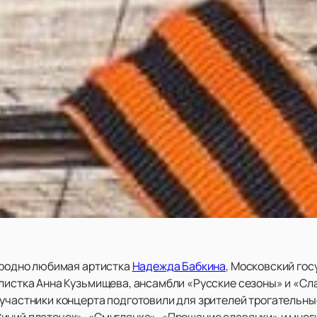
народно любимая артистка
Надежда Бабкина
, Московский го
алистка Анна Кузьмищева, ансамбли «Русские сезоны» и «Сл
 участники концерта подготовили для зрителей трогательны
ний платочек», «Смуглянка», «Прощание славянки» и многие