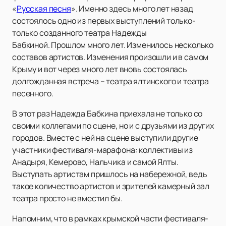
«
Русская песня
». Именно здесь много лет назад
состоялось одно из первых выступлений только-
только созданного театра Надежды
Бабкиной. Прошлом много лет. Изменилось несколько
составов артистов. Изменения произошли и в самом
Крыму и вот через много лет вновь состоялась
долгожданная встреча – театра ялтинского и театра
песенного.
В этот раз Надежда Бабкина приехала не только со
своими коллегами по сцене, но и с друзьями из других
городов. Вместе с ней на сцене выступили другие
участники фестиваля-марафона: коллективы из
Анадыря, Кемерово, Нальчика и самой Ялты.
Выступать артистам пришлось на набережной, ведь
такое количество артистов и зрителей камерный зал
театра просто не вместил бы.
Напомним, что в рамках крымской части фестиваля-