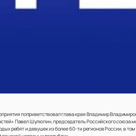
роприятия поприветствовал глава края Владимир Владимиро
стей» Павел Шулюпин, председатель Российского союза м
дых ребят и девушек из более 60-ти регионов России, в том
Луганской народных республик.