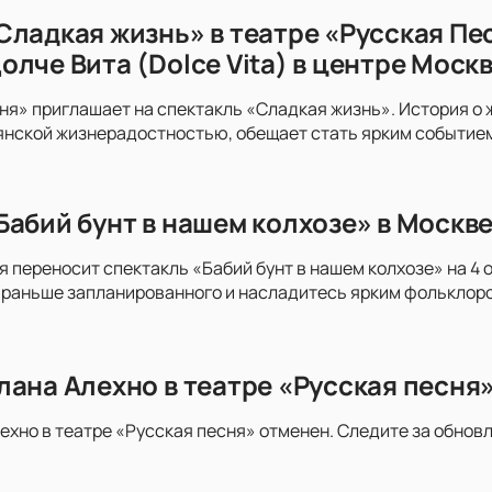
Сладкая жизнь» в театре «Русская Пе
лче Вита (Dolce Vita) в центре Моск
ня» приглашает на спектакль «Сладкая жизнь». История о
нской жизнерадостностью, обещает стать ярким событием 
Бабий бунт в нашем колхозе» в Москве
я переносит спектакль «Бабий бунт в нашем колхозе» на 4 
раньше запланированного и насладитесь ярким фольклором
лана Алехно в театре «Русская песня
ехно в театре «Русская песня» отменен. Следите за обнов