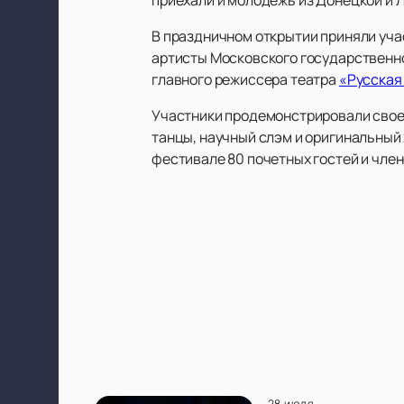
В праздничном открытии приняли уча
артисты Московского государственн
главного режиссера театра
«Русская
Участники продемонстрировали свое 
танцы, научный слэм и оригинальный 
фестивале 80 почетных гостей и чле
28 июля