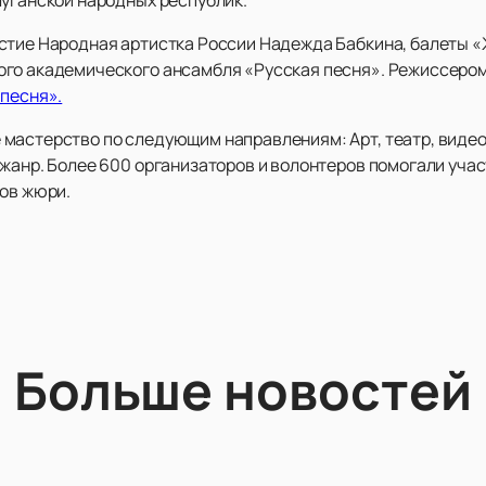
стие Народная артистка России Надежда Бабкина, балеты «Ж
ого академического ансамбля «Русская песня». Режиссером
 песня».
мастерство по следующим направлениям: Арт, театр, видео
жанр. Более 600 организаторов и волонтеров помогали учас
нов жюри.
Больше новостей