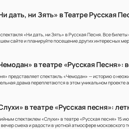
Ни дать, ни Зять» в Театре Русская П
 спектакля «Ни дать, ни Зять» в Русская Песня. Все билет
шем сайте и планируйте посещение других интересных ме
Чемодан» в театре «Русская Песня»: в
ня» представляет спектакль «Чемодан» — историю о неожи
ельная драма переплетаются в этом уникальном проекте ав
Слухи» в театре «Русская песня»: лет
йным спектаклем «Слухи» в театре «Русская песня» 15 и
 вечер смеха и радости в уютной атмосфере московского т