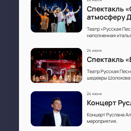
Спектакль «
атмосферу До
Театр «Русская Пес
наполненная италья
24 июня
Спектакль «
Театр Русская Песн
шедевры Шолохова 
24 июня
Концерт Рус
Концерт Руслана Ал
мероприятия.