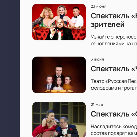
23 июня
Спектакль «
зрителей
Узнайте о переносе
обновлениями на на
3 июня
Спектакль «
Театр «Русская Пес
мелодрама и трогат
21 мая
Спектакль «
Насладитесь комеди
состав подарят вам