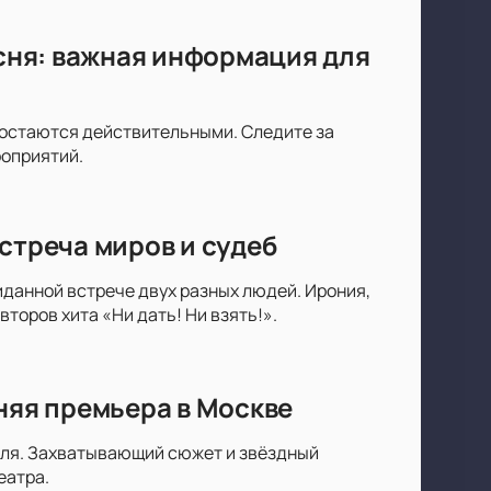
есня: важная информация для
ы остаются действительными. Следите за
роприятий.
стреча миров и судеб
данной встрече двух разных людей. Ирония,
торов хита «Ни дать! Ни взять!».
няя премьера в Москве
юля. Захватывающий сюжет и звёздный
еатра.