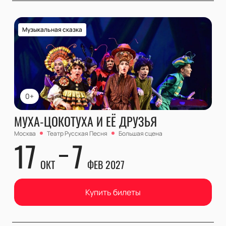
Музыкальная сказка
0+
МУХА-ЦОКОТУХА И ЕЁ ДРУЗЬЯ
Москва
Театр Русская Песня
Большая сцена
17
7
ОКТ
ФЕВ 2027
Купить билеты