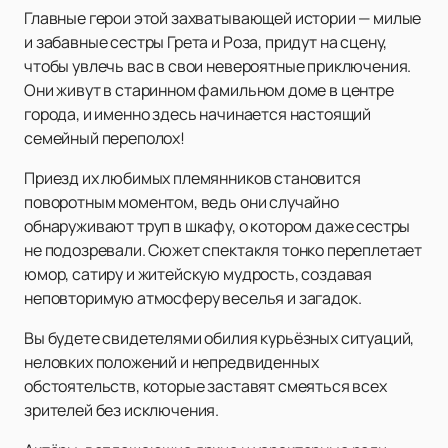
Главные герои этой захватывающей истории — милые
и забавные сестры Грета и Роза, придут на сцену,
чтобы увлечь вас в свои невероятные приключения.
Они живут в старинном фамильном доме в центре
города, и именно здесь начинается настоящий
семейный переполох!
Приезд их любимых племянников становится
поворотным моментом, ведь они случайно
обнаруживают труп в шкафу, о котором даже сестры
не подозревали. Сюжет спектакля тонко переплетает
юмор, сатиру и житейскую мудрость, создавая
неповторимую атмосферу веселья и загадок.
Вы будете свидетелями обилия курьёзных ситуаций,
неловких положений и непредвиденных
обстоятельств, которые заставят смеяться всех
зрителей без исключения.