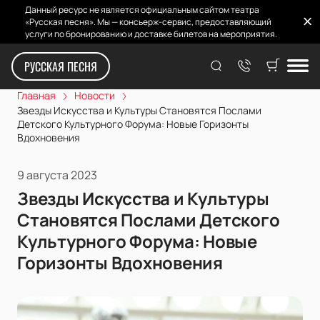
Данный ресурс не является официальным сайтом театра
«Русская песня». Мы — консьерж-сервис, предоставляющий
услуги по бронированию и доставке билетов на мероприятия.
РУССКАЯ ПЕСНЯ
Главная
Новости
Звезды Искусства и Культуры Становятся Послами
Детского Культурного Форума: Новые Горизонты
Вдохновения
9 августа 2023
Звезды Искусства и Культуры
Становятся Послами Детского
Культурного Форума: Новые
Горизонты Вдохновения