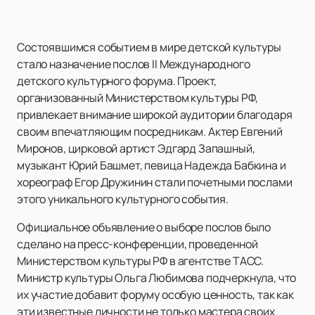
Состоявшимся событием в мире детской культуры
стало назначение послов II Международного
детского культурного форума. Проект,
организованный Министерством культуры РФ,
привлекает внимание широкой аудитории благодаря
своим впечатляющим посредникам. Актер Евгений
Миронов, цирковой артист Эдгард Запашный,
музыкант Юрий Башмет, певица Надежда Бабкина и
хореограф Егор Дружинин стали почетными послами
этого уникального культурного события.
Официальное объявление о выборе послов было
сделано на пресс-конференции, проведенной
Министерством культуры РФ в агентстве ТАСС.
Министр культуры Ольга Любимова подчеркнула, что
их участие добавит форуму особую ценность, так как
эти известные личности не только мастера своих