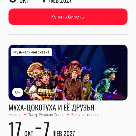
ОКТ
ФЕВ 2027
Купить билеты
Музыкальная сказка
0+
МУХА-ЦОКОТУХА И ЕЁ ДРУЗЬЯ
Москва
Театр Русская Песня
Большая сцена
17
7
ОКТ
ФЕВ 2027