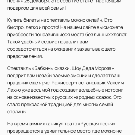
песня» 25 декабря. Это событие станет настоящим
подарком для всей семьи!
Купить билеты на спектакль можно онлайн. Это
быстро, легко и просто! На нашем сайте вы сможете
приобрести понравившиеся места без лишних хлопот.
Такой удобный сервис позволит вам
сосредоточиться на ожидании захватывающего
представления.
Спектакль «Бабкины сказки. Шоу Деда Мороза»
подарит вам незабываемые эмоции и сделает ваш
праздник еще ярче. Режиссер-постановщик Максим
Лахно уже восьмой год создает волшебные истории
на основе известных русских народных сказок. Это
стало прекрасной традицией для многих семей
столицы.
На время зимних каникул театр «Русская песня»
превращается в удивительное место, где можно не