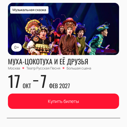
Музыкальная сказка
0+
МУХА-ЦОКОТУХА И ЕЁ ДРУЗЬЯ
Москва
Театр Русская Песня
Большая сцена
17
7
ОКТ
ФЕВ 2027
Купить билеты