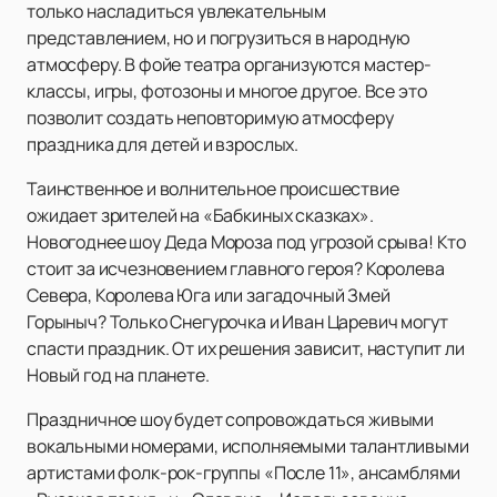
только насладиться увлекательным
представлением, но и погрузиться в народную
атмосферу. В фойе театра организуются мастер-
классы, игры, фотозоны и многое другое. Все это
позволит создать неповторимую атмосферу
праздника для детей и взрослых.
Таинственное и волнительное происшествие
ожидает зрителей на «Бабкиных сказках».
Новогоднее шоу Деда Мороза под угрозой срыва! Кто
стоит за исчезновением главного героя? Королева
Севера, Королева Юга или загадочный Змей
Горыныч? Только Снегурочка и Иван Царевич могут
спасти праздник. От их решения зависит, наступит ли
Новый год на планете.
Праздничное шоу будет сопровождаться живыми
вокальными номерами, исполняемыми талантливыми
артистами фолк-рок-группы «После 11», ансамблями