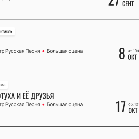
СЕНТ
ктакль
8
тр Русская Песня
Большая сцена
чт, 19
ОКТ
зка
ТУХА И ЕЁ ДРУЗЬЯ
17
тр Русская Песня
Большая сцена
сб, 12
ОКТ