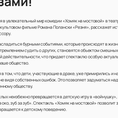
зами!
я в увлекательный мир комедии «Хомяк на мостовой» в теат
 культовом фильме Романа Полански «Резня», расскажет ист
ссору.
асладиться бурными событиями, которые происходят в жизни
стремлением судить о других, становятся объектом смешных
й действительности, что придает спектаклю особую актуал
наше общество.
в том, что дети, участвующие в драке, уже примирились и 
 не видя собственных ошибок. Это позволяет задуматься н
нному обществу.
лых неизбежно превращается в детскую игру в «войнушку», 
 око, зуб за зуб». Спектакль «Хомяк на мостовой» позволит
звращается к детскому поведению.