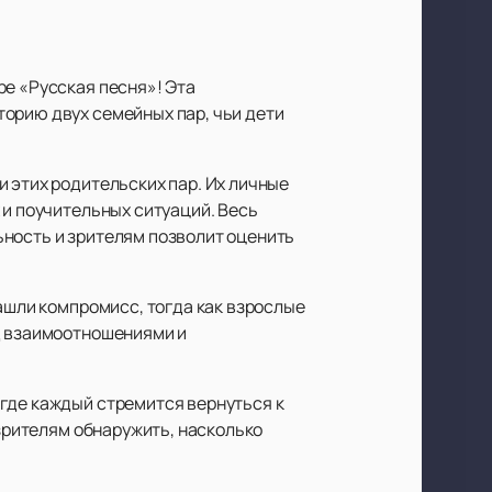
ре «Русская песня»! Эта
орию двух семейных пар, чьи дети
 этих родительских пар. Их личные
 и поучительных ситуаций. Весь
ьность и зрителям позволит оценить
нашли компромисс, тогда как взрослые
ад взаимоотношениями и
где каждый стремится вернуться к
 зрителям обнаружить, насколько