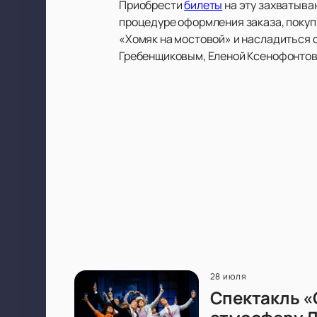
Приобрести
билеты
на эту захватыва
процедуре оформления заказа, покупк
«Хомяк на мостовой» и насладиться
Гребенщиковым, Еленой Ксенофонтов
28 июля
Спектакль «