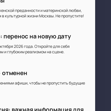
вы
 женской преданности и материнской любви,
в культурной жизни Москвы. Не пропустите!
: перенос на новую дату
октября 2026 года. Откройте для себя
 и глубоким реализмом на сцене.
» отменен
лениями афиши, чтобы не пропустить будущие
есня: важная информация для