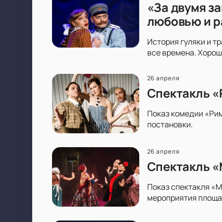
«За двумя з
любовью и р
История гуляки и т
все времена. Хорош
26 апреля
Спектакль «
Показ комедии «Рим
постановки.
26 апреля
Спектакль «
Показ спектакля «М
мероприятия площа