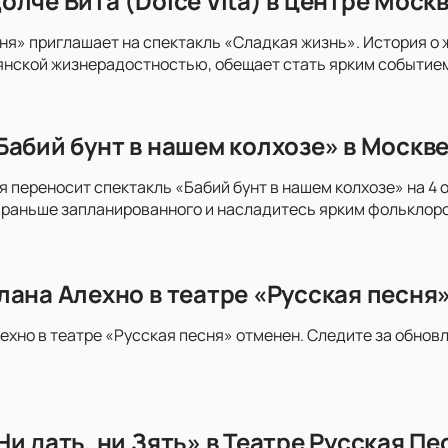
лче Вита (Dolce Vita) в центре Моск
ня» приглашает на спектакль «Сладкая жизнь». История о
нской жизнерадостностью, обещает стать ярким событием 
Бабий бунт в нашем колхозе» в Москве
я переносит спектакль «Бабий бунт в нашем колхозе» на 4 
раньше запланированного и насладитесь ярким фольклором
лана Алехно в театре «Русская песня
ехно в театре «Русская песня» отменен. Следите за обнов
Ни дать, ни Зять» в Театре Русская П