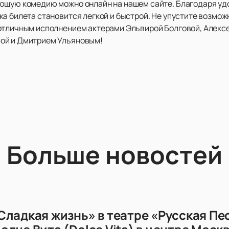
ющую комедию можно онлайн на нашем сайте. Благодаря уд
а билета становится легкой и быстрой. Не упустите возмож
 отличным исполнением актерами Эльвирой Болговой, Алекс
ой и Дмитрием Ульяновым!
Больше новостей
Сладкая жизнь» в театре «Русская Пе