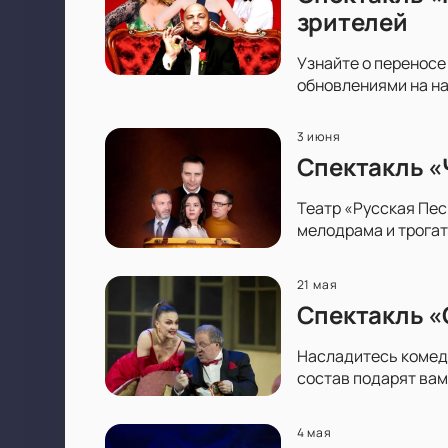
зрителей
Узнайте о переносе
обновлениями на на
3 июня
Спектакль «
Театр «Русская Пес
мелодрама и трогат
21 мая
Спектакль «
Насладитесь комеди
состав подарят вам
4 мая