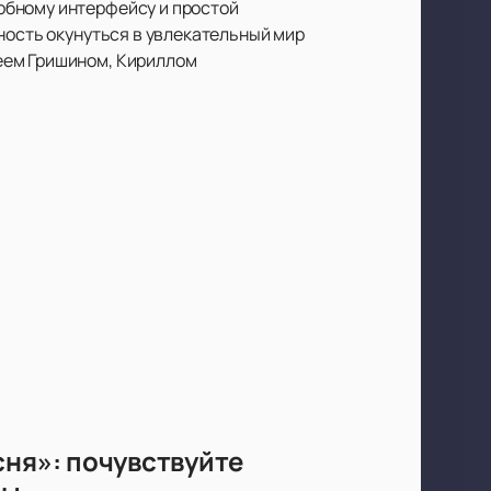
обному интерфейсу и простой
ность окунуться в увлекательный мир
еем Гришином, Кириллом
сня»: почувствуйте