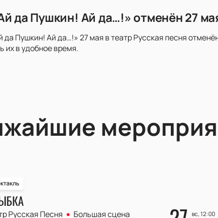
й да Пушкин! Ай да…!» отменён 27 ма
й да Пушкин! Ай да…!» 27 мая в театр Русская песня отменё
ь их в удобное время.
ижайшие мероприя
ктакль
ЫБКА
27
тр Русская Песня
Большая сцена
вс, 12:00