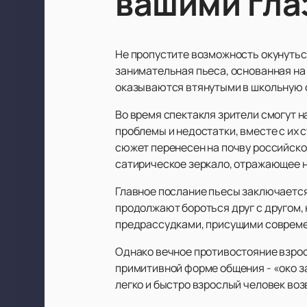
вашими гла
Не пропустите возможность окунутьс
занимательная пьеса, основанная на
оказываются втянутыми в школьную 
Во время спектакля зрители смогут н
проблемы и недостатки, вместе с их 
сюжет перенесен на почву российско
сатирическое зеркало, отражающее 
Главное послание пьесы заключается 
продолжают бороться друг с другом,
предрассудками, присущими совреме
Однако вечное противостояние взрос
примитивной форме общения - «око за
легко и быстро взрослый человек во