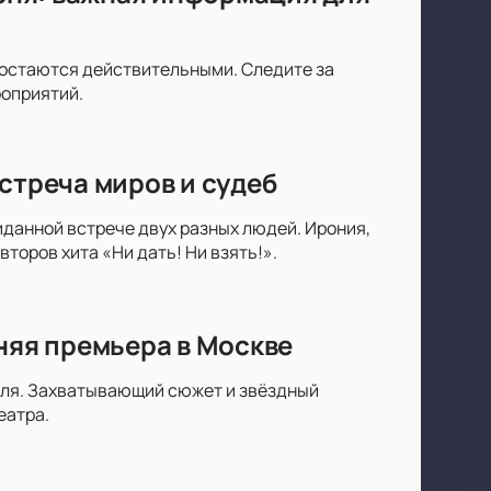
ы остаются действительными. Следите за
роприятий.
стреча миров и судеб
данной встрече двух разных людей. Ирония,
торов хита «Ни дать! Ни взять!».
няя премьера в Москве
юля. Захватывающий сюжет и звёздный
еатра.