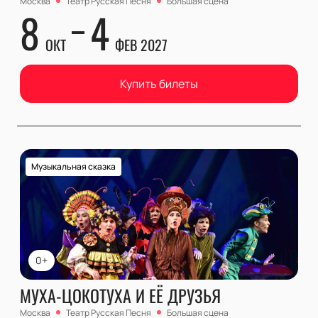
Москва
Театр Русская Песня
Большая сцена
8
4
ОКТ
ФЕВ 2027
Купить билеты
Музыкальная сказка
0+
МУХА-ЦОКОТУХА И ЕЁ ДРУЗЬЯ
Москва
Театр Русская Песня
Большая сцена