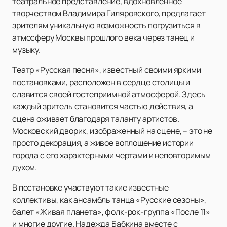
театральное представление, вдохновленное
творчеством Владимира Гиляровского, предлагает
зрителям уникальную возможность погрузиться в
атмосферу Москвы прошлого века через танец и
музыку.
Театр «Русская песня», известный своими яркими
постановками, расположен в сердце столицы и
славится своей гостеприимной атмосферой. Здесь
каждый зритель становится частью действия, а
сцена оживает благодаря таланту артистов.
Московский дворик, изображенный на сцене, – это не
просто декорация, а живое воплощение истории
города с его характерными чертами и неповторимым
духом.
В постановке участвуют такие известные
коллективы, как ансамбль танца «Русские сезоны»,
балет «Живая планета», фолк-рок-группа «После 11»
и многие другие. Надежда Бабкина вместе с