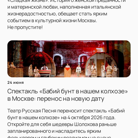
«Сладкая жизнь». История о женской преданности
и материнской любви, наполненная итальянской
жизнерадостностью, обещает стать ярким
событием в культурной жизни Москвы.
Не пропустите!
24 июня
Спектакль «Бабий бунт в нашем колхозе»
в Москве: перенос на новую дату
Театр Русская Песня переносит спектакль «Бабий
бунт в нашем колхозе» на 4 октября 2026 года.
Откройте для себя шедевры Шолохова раньше
запланированного и насладитесь ярким
фольклором и глубоким реализмом на сцене.