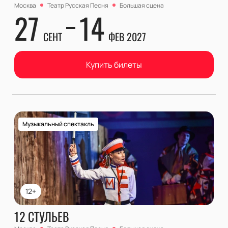
Москва
Театр Русская Песня
Большая сцена
27
14
СЕНТ
ФЕВ 2027
Купить билеты
Музыкальный спектакль
12+
12 СТУЛЬЕВ