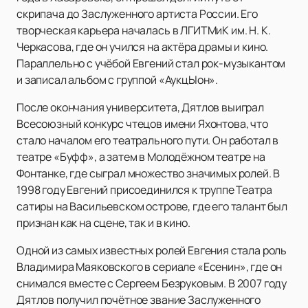
скрипача до Заслуженного артиста России. Его
творческая карьера началась в ЛГИТМиК им. Н. К.
Черкасова, где он учился на актёра драмы и кино.
Параллельно с учёбой Евгений стал рок-музыкантом
и записал альбом с группой «АукцЫон».
После окончания университета, Дятлов выиграл
Всесоюзный конкурс чтецов имени Яхонтова, что
стало началом его театрального пути. Он работал в
театре «Буфф», а затем в Молодёжном театре на
Фонтанке, где сыграл множество значимых ролей. В
1998 году Евгений присоединился к труппе Театра
сатиры на Васильевском острове, где его талант был
признан как на сцене, так и в кино.
Одной из самых известных ролей Евгения стала роль
Владимира Маяковского в сериале «Есенин», где он
снимался вместе с Сергеем Безруковым. В 2007 году
Дятлов получил почётное звание Заслуженного