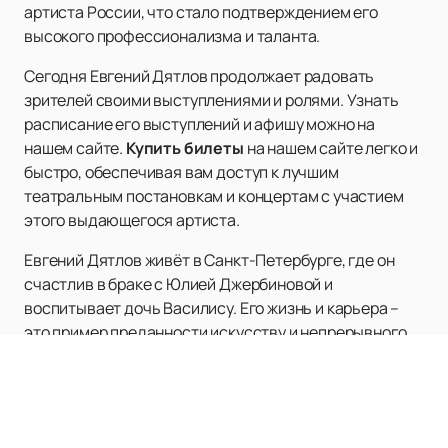
артиста России, что стало подтверждением его
высокого профессионализма и таланта.
Сегодня Евгений Дятлов продолжает радовать
зрителей своими выступлениями и ролями. Узнать
расписание его выступлений и афишу можно на
нашем сайте.
Купить билеты
на нашем сайте легко и
быстро, обеспечивая вам доступ к лучшим
театральным постановкам и концертам с участием
этого выдающегося артиста.
Евгений Дятлов живёт в Санкт-Петербурге, где он
счастлив в браке с Юлией Джербиновой и
воспитывает дочь Василису. Его жизнь и карьера –
это пример преданности искусству и непрерывного
стремления к совершенству. Не упустите
возможность увидеть его выступления вживую –
посетите наш сайт для подробностей.