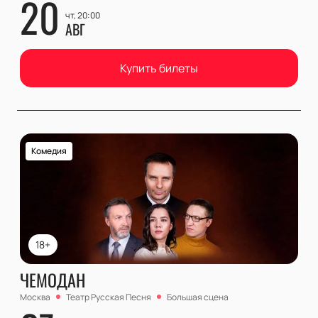
20
чт, 20:00
АВГ
Купить билеты
Комедия
18+
ЧЕМОДАН
Москва
Театр Русская Песня
Большая сцена