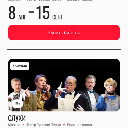
8
15
АВГ
СЕНТ
Купить билеты
Комедия
16+
СЛУХИ
Москва
Театр Русская Песня
Большая сцена