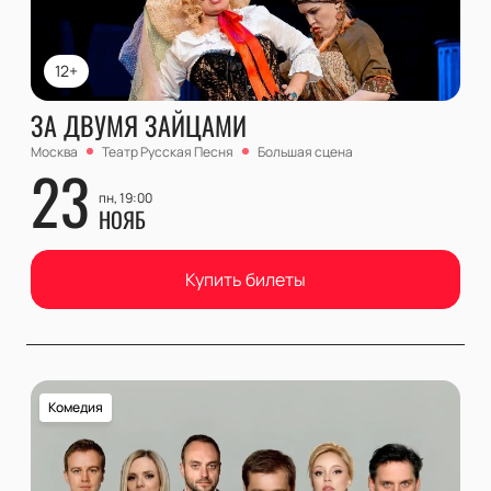
12+
ЗА ДВУМЯ ЗАЙЦАМИ
Москва
Театр Русская Песня
Большая сцена
23
пн, 19:00
НОЯБ
Купить билеты
Комедия