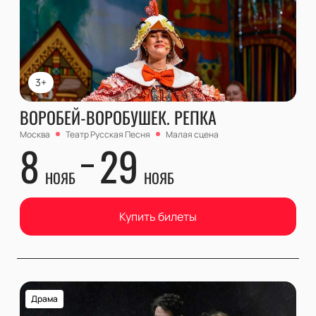
3+
ВОРОБЕЙ-ВОРОБУШЕК. РЕПКА
Москва
Театр Русская Песня
Малая сцена
8
29
НОЯБ
НОЯБ
Купить билеты
Драма