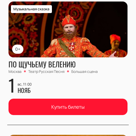
Музыкальная сказка
0+
ПО ЩУЧЬЕМУ ВЕЛЕНИЮ
Москва
Театр Русская Песня
Большая сцена
1
вс, 11:00
НОЯБ
Купить билеты