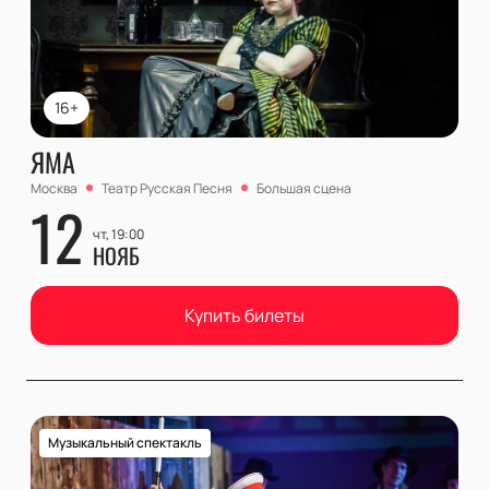
16+
ЯМА
Москва
Театр Русская Песня
Большая сцена
12
чт, 19:00
НОЯБ
Купить билеты
Музыкальный спектакль