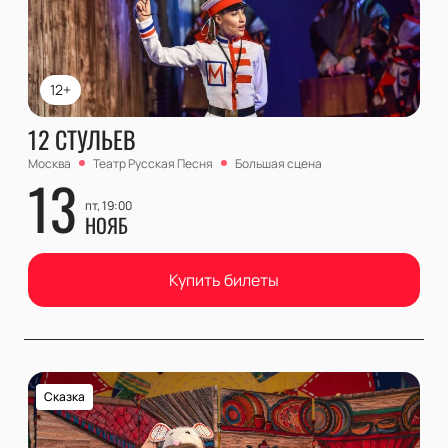
12+
12 СТУЛЬЕВ
Москва
Театр Русская Песня
Большая сцена
13
пт, 19:00
НОЯБ
Купить билеты
Сказка