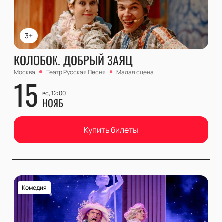
3+
КОЛОБОК. ДОБРЫЙ ЗАЯЦ
Москва
Театр Русская Песня
Малая сцена
15
вс, 12:00
НОЯБ
Купить билеты
Комедия