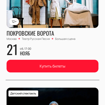
12+
ПОКРОВСКИЕ ВОРОТА
Москва
Театр Русская Песня
Большая сцена
21
сб, 17:00
НОЯБ
Купить билеты
Детский спектакль