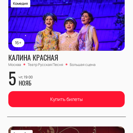
Комедия
16+
КАЛИНА КРАСНАЯ
Москва
Театр Русская Песня
Большая сцена
5
чт, 19:00
НОЯБ
Купить билеты