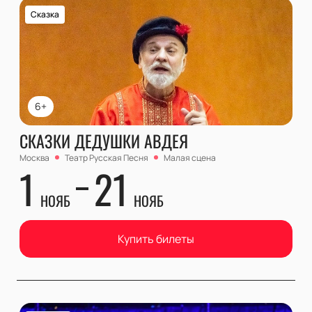
Сказка
6+
СКАЗКИ ДЕДУШКИ АВДЕЯ
Москва
Театр Русская Песня
Малая сцена
1
21
НОЯБ
НОЯБ
Купить билеты