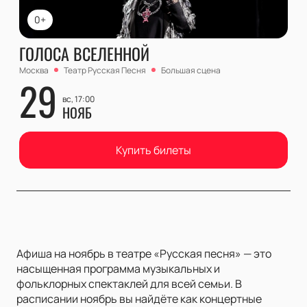
0+
ГОЛОСА ВСЕЛЕННОЙ
Москва
Театр Русская Песня
Большая сцена
29
вс, 17:00
НОЯБ
Купить билеты
Афиша на ноябрь в театре «Русская песня» — это
насыщенная программа музыкальных и
фольклорных спектаклей для всей семьи. В
расписании ноябрь вы найдёте как концертные